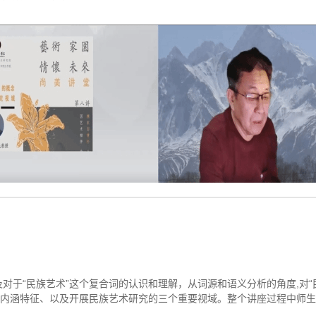
于“民族艺术”这个复合词的认识和理解，从词源和语义分析的角度,对“民族
个内涵特征、以及开展民族艺术研究的三个重要视域。整个讲座过程中师