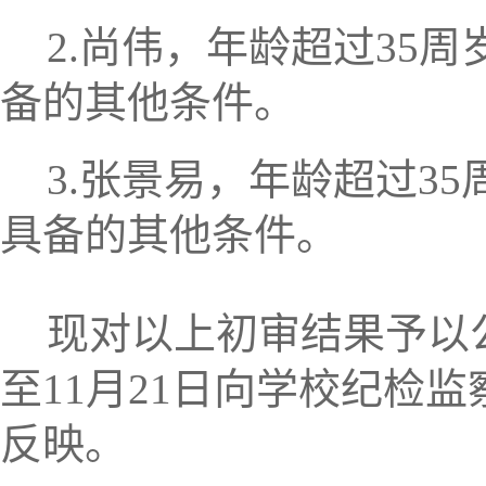
2.
尚伟，
年龄超过
35
周
备的其他
条件。
3.
张景易，
年龄超过
35
具备的其他
条件。
现对以上
初审
结果予以
至
11
月
21
日向学校纪检监
反映。