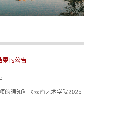
结果的公告
1
的通知》《云南艺术学院2025