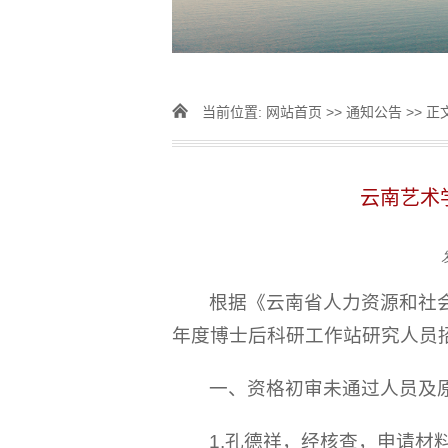
当前位置:
网站首页
>>
通知公告
>> 正
云南艺术
根据《云南省人力资源和社
年度博士后科研工作站研究人员
一、资格初审未通过人员及
1.孔德祥，经核查，申请材