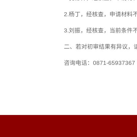
2.杨丁，经核查，申请材料
3.刘振，经核查，当前条件
二、若对初审结果有异议，请
咨询电话：0871-65937367